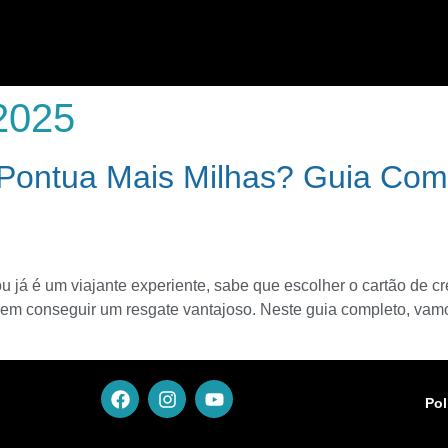
 2025
 Pontua Mais Milhas? Guia Com
á é um viajante experiente, sabe que escolher o cartão de cré
m conseguir um resgate vantajoso. Neste guia completo, vamo
Pol