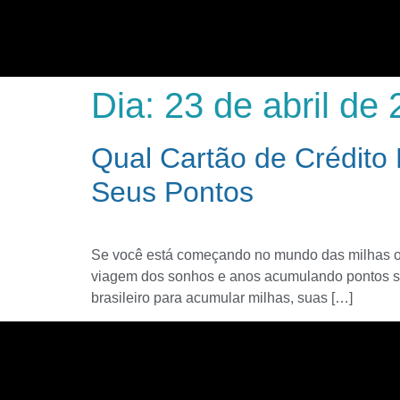
Dia:
23 de abril de
Qual Cartão de Crédito
Seus Pontos
Se você está começando no mundo das milhas ou j
viagem dos sonhos e anos acumulando pontos se
brasileiro para acumular milhas, suas […]