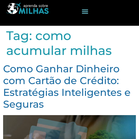
Tag:
como
acumular milhas
Como Ganhar Dinheiro
com Cartão de Crédito:
Estratégias Inteligentes e
Seguras