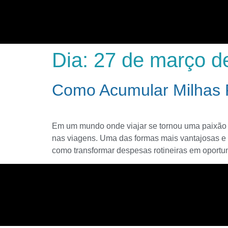
Dia:
27 de março d
Como Acumular Milhas 
Em um mundo onde viajar se tornou uma paixão p
nas viagens. Uma das formas mais vantajosas e 
como transformar despesas rotineiras em oportu