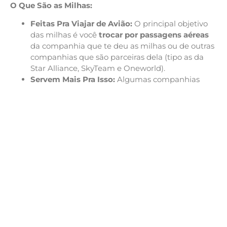
O Que São as Milhas:
Feitas Pra Viajar de Avião:
O principal objetivo
das milhas é você
trocar por passagens aéreas
da companhia que te deu as milhas ou de outras
companhias que são parceiras dela (tipo as da
Star Alliance, SkyTeam e Oneworld).
Servem Mais Pra Isso:
Algumas companhias
aéreas até deixam você usar as milhas pra outras
coisas, tipo fazer um upgrade de cabine,
comprar produto ou serviço, mas o
melhor jeito
de usar é pra conseguir passagem aérea
.
Também Têm Validade:
Assim como os pontos,
as milhas também têm um prazo pra você usar,
e isso muda de programa pra programa e de
como você ganhou as milhas.
O Valor Muda:
O valor de uma milha pode variar
bastante, dependendo da companhia aérea, pra
onde você quer ir, a época da viagem e se ainda
tem lugar disponível pra usar milha naquela
tarifa.