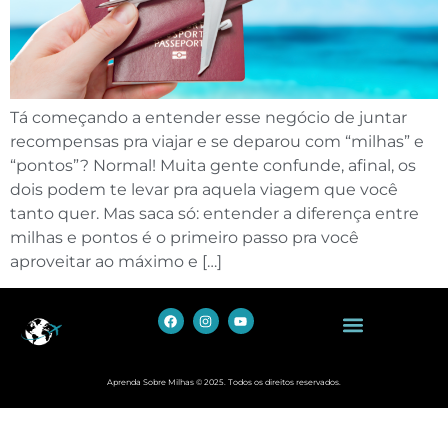
Tá começando a entender esse negócio de juntar
recompensas pra viajar e se deparou com “milhas” e
“pontos”? Normal! Muita gente confunde, afinal, os
dois podem te levar pra aquela viagem que você
tanto quer. Mas saca só: entender a diferença entre
milhas e pontos é o primeiro passo pra você
aproveitar ao máximo e […]
Política de Privacidade
Aprenda Sobre Milhas © 2025. Todos os direitos reservados.